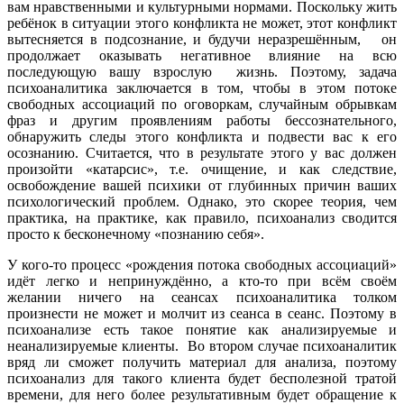
вам нравственными и культурными нормами. Поскольку жить
ребёнок в ситуации этого конфликта не может, этот конфликт
вытесняется в подсознание, и будучи неразрешённым, он
продолжает оказывать негативное влияние на всю
последующую вашу взрослую жизнь. Поэтому, задача
психоаналитика заключается в том, чтобы в этом потоке
свободных ассоциаций по оговоркам, случайным обрывкам
фраз и другим проявлениям работы бессознательного,
обнаружить следы этого конфликта и подвести вас к его
осознанию. Считается, что в результате этого у вас должен
произойти «катарсис», т.е. очищение, и как следствие,
освобождение вашей психики от глубинных причин ваших
психологический проблем. Однако, это скорее теория, чем
практика, на практике, как правило, психоанализ сводится
просто к бесконечному «познанию себя».
У кого-то процесс «рождения потока свободных ассоциаций»
идёт легко и непринуждённо, а кто-то при всём своём
желании ничего на сеансах психоаналитика толком
произнести не может и молчит из сеанса в сеанс. Поэтому в
психоанализе есть такое понятие как анализируемые и
неанализируемые клиенты. Во втором случае психоаналитик
вряд ли сможет получить материал для анализа, поэтому
психоанализ для такого клиента будет бесполезной тратой
времени, для него более результативным будет обращение к