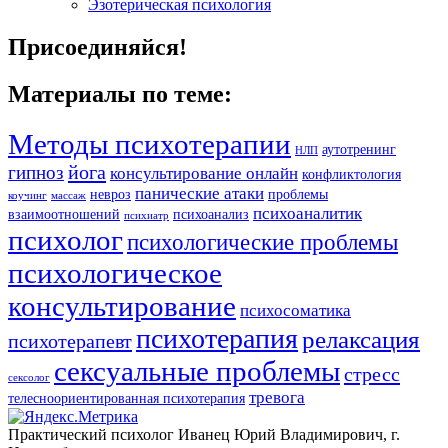
Эзотерическая психология
Присоединяйся!
Материалы по теме:
Методы психотерапии
аутотренинг
НЛП
йога
гипноз
консультирование онлайн
конфликтология
панические атаки
невроз
проблемы
коучинг
массаж
психоаналитик
взаимоотношений
психоанализ
психиатр
психолог
психологические проблемы
психологическое
консультирование
психосоматика
психотерапия
релаксация
психотерапевт
сексуальные проблемы
стресс
сексолог
тревога
телесноориентированная психотерапия
Практический психолог Иванец Юрий Владимирович, г.