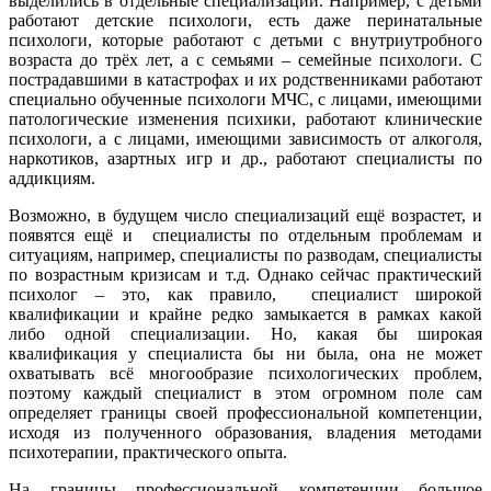
выделились в отдельные специализации. Например, с детьми
работают детские психологи, есть даже перинатальные
психологи, которые работают с детьми с внутриутробного
возраста до трёх лет, а с семьями – семейные психологи. С
пострадавшими в катастрофах и их родственниками работают
специально обученные психологи МЧС, с лицами, имеющими
патологические изменения психики, работают клинические
психологи, а с лицами, имеющими зависимость от алкоголя,
наркотиков, азартных игр и др., работают специалисты по
аддикциям.
Возможно, в будущем число специализаций ещё возрастет, и
появятся ещё и специалисты по отдельным проблемам и
ситуациям, например, специалисты по разводам, специалисты
по возрастным кризисам и т.д. Однако сейчас практический
психолог – это, как правило, специалист широкой
квалификации и крайне редко замыкается в рамках какой
либо одной специализации. Но, какая бы широкая
квалификация у специалиста бы ни была, она не может
охватывать всё многообразие психологических проблем,
поэтому каждый специалист в этом огромном поле сам
определяет границы своей профессиональной компетенции,
исходя из полученного образования, владения методами
психотерапии, практического опыта.
На границы профессиональной компетенции большое