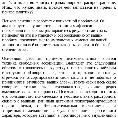
дней, и имеет во многих странах широкое распространение.
Итак, что нужно знать, прежде чем записаться на приём к
психоаналитику?
Психоаналитик не работает с конкретной проблемой. Он
анализирует вашу личность с позиции мифологии
психоанализа, а как вы распорядитесь результатами этого,
приведёт ли это к катарсису и освобождению от ваших
проблем, послужит ли это импульсом к изменению вашей
личности или всё останется так как есть, зависит в большей
степени от вас.
Основным рабочим приёмом психоаналитика является
техника свободных ассоциаций. Выглядит это следующим
образом: вы ложитесь на кушетку и психоаналитик даёт вам
инструкцию «Говорите все, что вам приходит в голову,
стремясь не отсортировывать свои мысли и не заботясь о
приличиях и этичности ваших слов». Практически весь сеанс
говорите только вы, психоаналитик, крайне редко
вмешивается в этот процесс. Психоанализ исходит из того,
что большинство психических и эмоциональных расстройств
связано с вашими ранними детскими психотравмирующими
переживаниями, с бессознательными влечениями и
запретными желаниями сексуального или агрессивного
характера, которые вступают в противоречие с внушёнными