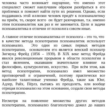
человека часто возникает ощущение, что именно этот
специалист сможет наилучшим образом разобраться в его
проблемах и поможет найти пути их решения. Однако, если
поддавшись этой иллюзии человек придёт к психоаналитику
на приём, то, скорее всего он будет разочарован, т.к. именно
этим психоаналитик как раз и не занимается. Цели и задачи
психоаналитика в отличии от психолога совсем иные.
А главное отличие психоаналитика от психолога – это то, что
в качестве метода психотерапии психоаналитик использует
психоанализ. Это один из самых первых методов
психотерапии, основателем его является венский психиатр
Зигмунд Фрейд (1856 – 1939). В XIX веке метод Фрейда
явился революционным прорывом в области психологии и
стал явлением, оказавшим значительное влияние на
философию, культурологию, искусство. При всём этом, как
метод психотерапии, психоанализ имел множество
противоречий и ограничений, поэтому практически все
наиболее талантливые ученики Фрейда, такие как Юнг,
Адлер, Райх, Пёрлз, пытаясь их преодолеть, или вообще
отрицая психоанализ на этом основании, создали свои методы
психотерапии.
Несмотря на появление множества других методов
психотерапии, психоанализ благополучно дожил до наших