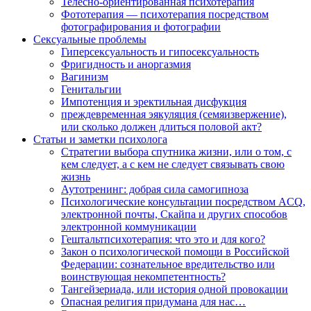
Телесно-ориентированная психотерапия
Фототерапия — психотерапия посредством
фотографирования и фотографии
Сексуальные проблемы
Гиперсексуальность и гипосексуальность
Фригидность и аноргазмия
Вагинизм
Генитальгии
Импотенция и эректильная дисфукция
преждевременная эякуляция (семяизвержение),
или сколько должен длиться половой акт?
Статьи и заметки психолога
Стратегии выбора спутника жизни, или о том, с
кем следует, а с кем не следует связывать свою
жизнь
Аутотренинг: добрая сила самогипноза
Психологические консультации посредством ACQ,
электронной почты, Скайпа и других способов
электронной коммуникации
Гештальтпсихотерапия: что это и для кого?
Закон о психологической помощи в Российской
Федерации: сознательное вредительство или
воинствующая некомпетентность?
Тангейзериада, или история одной провокации
Опасная религия придумана для нас…