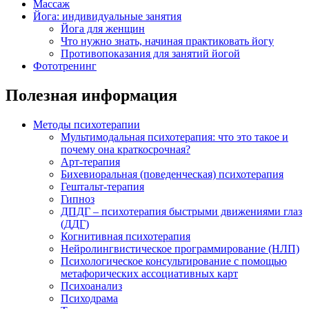
Массаж
Йога: индивидуальные занятия
Йога для женщин
Что нужно знать, начиная практиковать йогу
Противопоказания для занятий йогой
Фототренинг
Полезная информация
Методы психотерапии
Мультимодальная психотерапия: что это такое и
почему она краткосрочная?
Арт-терапия
Бихевиоральная (поведенческая) психотерапия
Гештальт-терапия
Гипноз
ДПДГ – психотерапия быстрыми движениями глаз
(ДДГ)
Когнитивная психотерапия
Нейролингвистическое программирование (НЛП)
Психологическое консультирование с помощью
метафорических ассоциативных карт
Психоанализ
Психодрама