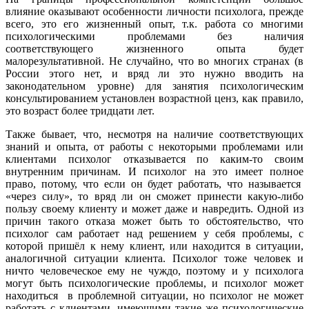
влияние оказывают особенности личности психолога, прежде
всего, это его жизненный опыт, т.к. работа со многими
психологическими проблемами без наличия
соответствующего жизненного опыта будет
малорезультативной. Не случайно, что во многих странах (в
России этого нет, и вряд ли это нужно вводить на
законодательном уровне) для занятия психологическим
консультированием установлен возрастной ценз, как правило,
это возраст более тридцати лет.
Также бывает, что, несмотря на наличие соответствующих
знаний и опыта, от работы с некоторыми проблемами или
клиентами психолог отказывается по каким-то своим
внутренним причинам. И психолог на это имеет полное
право, потому, что если он будет работать, что называется
«через силу», то вряд ли он сможет принести какую-либо
пользу своему клиенту и может даже и навредить. Одной из
причин такого отказа может быть то обстоятельство, что
психолог сам работает над решением у себя проблемы, с
которой пришёл к нему клиент, или находится в ситуации,
аналогичной ситуации клиента. Психолог тоже человек и
ничто человеческое ему не чуждо, поэтому и у психолога
могут быть психологические проблемы, и психолог может
находиться в проблемной ситуации, но психолог не может
работать с клиентами, имеющими такие же психологические