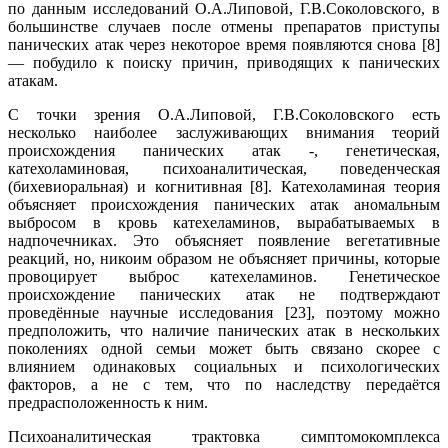
по данным исследований О.А.Липовой, Г.В.Соколовского, в
большинстве случаев после отмены препаратов приступы
панических атак через некоторое время появляются снова [8]
— побудило к поиску причин, приводящих к панических
атакам.
С точки зрения О.А.Липовой, Г.В.Соколовского есть
несколько наиболее заслуживающих внимания теорий
происхождения панических атак -, генетическая,
катехоламиновая, психоаналитическая, поведенческая
(бихевиоральная) и когнитивная [8]. Катехоламиная теория
объясняет происхождения панических атак аномальным
выбросом в кровь катехеламинов, вырабатываемых в
надпочечниках. Это объясняет появление вегетативные
реакций, но, никоим образом не объясняет причины, которые
провоцирует выброс катехеламинов. Генетическое
происхождение панических атак не подтверждают
проведённые научные исследования [23], поэтому можно
предположить, что наличие панических атак в нескольких
поколениях одной семьи может быть связано скорее с
влиянием одинаковых социальных и психологических
факторов, а не с тем, что по наследству передаётся
предрасположенность к ним.
Психоаналитическая трактовка симптомокомплекса