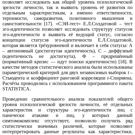
позволяет исследовать как общий уровень психологической
зрелости личности, так и выявить уровень её развития по
отдельным характеристикам, а именно ответственности,
терпимости, саморазвития, позитивного мышления и
самостоятельности [17]. «СЭИ-тест» Е.Л.Солдатовой – тест
эго-идентичности позволяет исследовать структуру статусов
эго-идентичности и выявить её ведущий статус, согласно
концепции статусэв эго-идентичности Е.Л.Солдатовой,
которая является трёхуровневой и включает в себя статусы: А
– автономный (достигнутая идентичность), С – диффузный
(идентичность не достигнута), Ф – предрешённый
(нормативный кризис — идут поиски идентичности) [18]. В
качестве методов статистического анализа были использованы
параметрический критерий для двух независимых выборок t –
Стьюдента и коэффициент ранговой корреляции r-Спирмена.
Расчёты проводились с использованием программного пакета
STATISTICA.
Проведение сравнительного анализа показателей общего
уровня психологической зрелости личности, её отдельных
характеристик и структуры эго-идентичности лиц с
панически атаками и лиц, у которых данный
симтомокомплекс отсутствует, позволило получить ряд
статистически значимых различий, которые позволяют
интерпретировать данные результаты как характеристики,