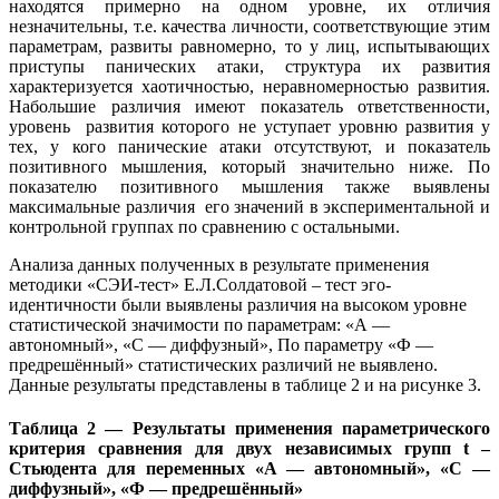
находятся примерно на одном уровне, их отличия
незначительны, т.е. качества личности, соответствующие этим
параметрам, развиты равномерно, то у лиц, испытывающих
приступы панических атаки, структура их развития
характеризуется хаотичностью, неравномерностью развития.
Набольшие различия имеют показатель ответственности,
уровень развития которого не уступает уровню развития у
тех, у кого панические атаки отсутствуют, и показатель
позитивного мышления, который значительно ниже. По
показателю позитивного мышления также выявлены
максимальные различия его значений в экспериментальной и
контрольной группах по сравнению с остальными.
Анализа данных полученных в результате применения
методики «СЭИ-тест» Е.Л.Солдатовой – тест эго-
идентичности были выявлены различия на высоком уровне
статистической значимости по параметрам: «А —
автономный», «С — диффузный», По параметру «Ф —
предрешённый» статистических различий не выявлено.
Данные результаты представлены в таблице 2 и на рисунке 3.
Таблица 2 — Результаты применения параметрического
критерия сравнения для двух независимых групп t –
Стьюдента для переменных «А — автономный», «С —
диффузный», «Ф — предрешённый»