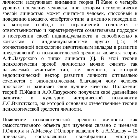
личности заслуживает внимание теория П.Жане о четырёх
уровнях поведения человека, при котором психологически
зрелой личностью может считаться человек, способный к
поведению высшего, четвёртого типа, а именно к поведению,
в котором свобода от ограничений сочетается с
ответственностью и характеризуется сознательным подходом
в построении своей индивидуальности и способностью к
контактам с индивидуальностями других [15]. В
отечественной психологии значительным вкладом в развитии
представлений о психологической зрелости является теория
А.Ф.Лазурского о типах личности [6]. В этой теории
психологически зрелой личностью можно считать так
называемый «чистый» тип, т.е. личность, в которой
эндопсихический вектор развития личности оптимально
сочетается с экзопсихическим, благодаря чему человек
проявляет и развивает свои лучшие качества. Положения
теорий П.Жане и А.Ф.Лазурского получили своё дальнейшее
развитие в культурно исторической психологии
Л.С.Выготского, на которой основаны отечественные теории
психологической зрелости личности.
Появление психологической зрелости личности как
самостоятельного объекта для изучения связано с именами
Г.Олпорта и А.Маслоу. Г.Олпорт выделил 6, а А.Маслоу – 15
признаков, составляющих своеобразный «портрет»