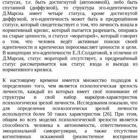
статусах, т.е. быть достигнутой (автономной), либо быть
спутанной (диффузной), то структура эго-идентичности
Д.Марсиа имеет четыре статуса, кроме достигнутой
диффузной, эго-идентичность может быть в предрешённом
статусе, который свидетельствует о том, что личность вошла в
нормативный кризис, который пытается разрешить, опираясь
на старые ценности, и статусе «мораторий», который говорит
о том, что человек ведёт активные поиски своей
идентичности и критически переосмысляет ценности и цели.
В концепции эго-идентичности Е.Л.Солдатовой, в отличии от
Д.Марсия, статус мораторий отсутствует, а предрешённый
статус рассматривается как статус входа и выхода из
нормативного кризиса.
К настоящему времени имеется множество подходов к
определению того, чем является психологическая зрелость
личности, каждый из которых имеет своё понимание её
структуры и свой набор маркёров-характеристик
психологически зрелой личности. Исследования показали, что
для определения психологически зрелой личности
используется более 50 таких характеристик [26]. При этом,
общим во всех моделях психологической зрелости является
способность человека к автономности, ответственности,
эмоциональной саморегуляции, а также отсутствие
когнитивных искажений (реалистичное восприятие