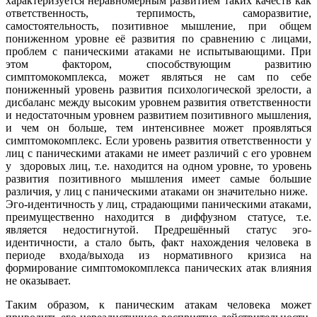
характеризуется неравномерным развитием таких качеств как
ответственность, терпимость, саморазвитие,
самостоятельность, позитивное мышление, при общем
пониженном уровне её развития по сравнению с лицами,
проблем с паническими атаками не испытывающими. При
этом фактором, способствующим развитию
симптомокомплекса, может являться не сам по себе
пониженный уровень развития психологической зрелости, а
дисбаланс между высоким уровнем развития ответственности
и недостаточным уровнем развитием позитивного мышления,
и чем он больше, тем интенсивнее может проявляться
симптомокомплекс. Если уровень развития ответственности у
лиц с паническими атаками не имеет различий с его уровнем
у здоровых лиц, т.е. находится на одном уровне, то уровень
развития позитивного мышления имеет самые большие
различия, у лиц с паническими атаками он значительно ниже.
Эго-идентичность у лиц, страдающими паническими атаками,
преимущественно находится в диффузном статусе, т.е.
является недостигнутой. Предрешённый статус эго-
идентичности, а стало быть, факт нахождения человека в
периоде входа/выхода из нормативного кризиса на
формирование симптомокомплекса панических атак влияния
не оказывает.
Таким образом, к паническим атакам человека может