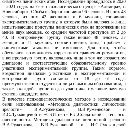
симптома панических атак. Исследование проводилось в 2020
– 2021 годах на базе психологического центра «Альмира», г.
Новосибирск. Объём выборки составил 96 человек. Из них 48
человек, из них 42 женщины и 6 мужчин, составили
экспериментальную группу, в которую были включены лица,
испытывающие приступы панических атак на протяжении не
менее двух месяцев, со средней частотой приступов от 2 до
40. В контрольную группу также вошло 48 человек, 37
женщин и 11 мужчин, соответственно, лица, проблем с
паническими атаками не имеющие. Для того, чтобы
обеспечить возможность корректного сравнения результатов,
в контрольную группу включались лица в том же возрастном
диапазоне и соответствующие образовательному уровню
участников экспериментальной группы. Таким образом,
возрастной диапазон участников и экспериментальной и
контрольной групп составил от 18 до 61 года,
преимущественно студенты и лица с высшим образованием, а
также в каждой группе по два участника, имеющие научную
степень кандидата наук.
В качестве психодиагностических методов в исследовании
были использованы «Методика диагностики личностной
зрелости» В.А.Руженкова, В.В.Руженковой и
И.С.Лукьянцевой и «СЭИ-тест» Е.Л.Солдатовой – тест эго-
идентичности. Методика диагностики личностной зрелости
В.А.Руженкова, В.В.Руженковой и И.С.Лукьянцевой