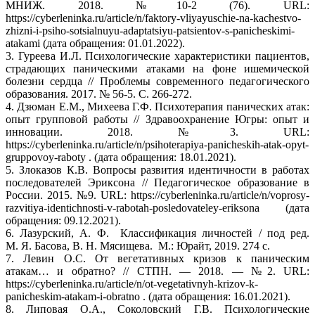
МНИЖ. 2018. №10-2 (76). URL:
https://cyberleninka.ru/article/n/faktory-vliyayuschie-na-kachestvo-
zhizni-i-psiho-sotsialnuyu-adaptatsiyu-patsientov-s-panicheskimi-
atakami (дата обращения: 01.01.2022).
3. Гуреева И.Л. Психологические характеристики пациентов,
страдающих паническими атаками на фоне ишемической
болезни сердца // Проблемы современного педагогического
образования. 2017. № 56-5. С. 266-272.
4. Дзюман Е.М., Михеева Г.Ф. Психотерапия панических атак:
опыт групповой работы // Здравоохранение Югры: опыт и
инновации. 2018. №3. URL:
https://cyberleninka.ru/article/n/psihoterapiya-panicheskih-atak-opyt-
gruppovoy-raboty . (дата обращения: 18.01.2021).
5. Злоказов К.В. Вопросы развития идентичности в работах
последователей Эриксона // Педагогическое образование в
России. 2015. №9. URL: https://cyberleninka.ru/article/n/voprosy-
razvitiya-identichnosti-v-rabotah-posledovateley-eriksona (дата
обращения: 09.12.2021).
6. Лазурский, А. Ф. Классификация личностей / под ред.
М. Я. Басова, В. Н. Мясищева. М.: Юрайт, 2019. 274 с.
7. Левин О.С. От вегетативных кризов к паническим
атакам… и обратно? // СТПН. — 2018. — №2. URL:
https://cyberleninka.ru/article/n/ot-vegetativnyh-krizov-k-
panicheskim-atakam-i-obratno . (дата обращения: 16.01.2021).
8. Липовая О.А., Соколовский Г.В. Психологические