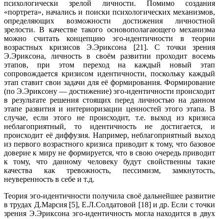
психологически зрелой личности. Помимо создания
«портрета», начались и поиски психологических механизмов,
определяющих возможности достижения личностной
зрелости. В качестве такого основополагающего механизма
можно считать концепцию эго-идентичности в теории
возрастных кризисов Э.Эриксона [21]. С точки зрения
Э.Эриксона, личность в своём развитии проходит восемь
этапов, при этом переход на каждый новый этап
сопровождается кризисом идентичности, поскольку каждый
этап ставит свои задачи для её формирования. Формирование
(по Э.Эриксону — достижение) эго-идентичности происходит
в результате решения стоящих перед личностью на данном
этапе развития и интериоризации ценностей этого этапа. В
случае, если этого не происходит, т.е. выход из кризиса
неблагоприятный, то идентичность не достигается, и
происходит её диффузия. Например, неблагоприятный выход
из первого возрастного кризиса приводит к тому, что базовое
доверие к миру не формируется, что в свою очередь приводит
к тому, что данному человеку будут свойственны такие
качества как тревожность, пессимизм, замкнутость,
неуверенность в себе и т.д.
Теория эго-идентичности получила своё дальнейшее развитие
в трудах Д.Марсия [5], Е.Л.Солдатовой [18] и др. Если с точки
зрения Э.Эриксона эго-идентичность могла находится в двух