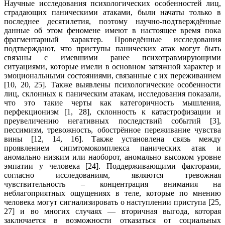
Научные исследования психологических особенностей лиц,
страдающих паническими атаками, были начаты только в
последнее десятилетия, поэтому научно-подтверждённые
данные об этом феномене имеют в настоящее время пока
фрагментарный характер. Проведённые исследования
подтверждают, что приступы панических атак могут быть
связаны с имевшими ранее психотравмирующими
ситуациями, которые имели в основном затяжной характер и
эмоциональными состояниями, связанные с их переживанием
[10, 20, 25]. Также выявлены психологические особенности
лиц, склонных к паническим атакам, исследования показали,
что это такие черты как категоричность мышления,
перфекционизм [1, 28], склонность к катастрофизации и
преувеличению негативных последствий событий [3],
пессимизм, тревожность, обострённое переживание чувства
вины [12, 14, 16]. Также установлена связь между
проявлением сипмтомокомплекса панических атак и
аномально низким или наоборот, аномально высоком уровне
эмпатии у человека [24]. Поддерживающими факторами,
согласно исследованиям, являются тревожная
чувствительность – концентрация внимания на
неблагоприятных ощущениях в теле, которые по мнению
человека могут сигнализировать о наступлении приступа [25,
27] и во многих случаях — вторичная выгода, которая
заключается в возможности отказаться от социальных