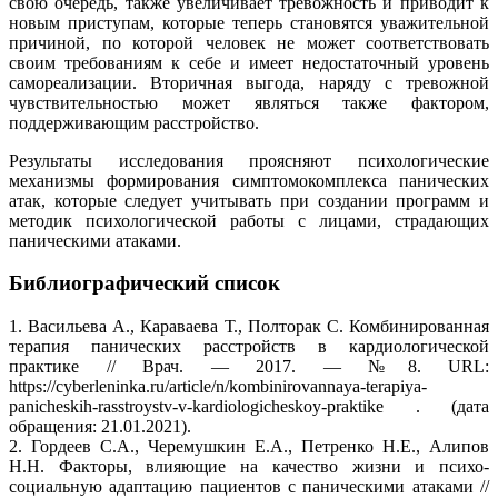
свою очередь, также увеличивает тревожность и приводит к
новым приступам, которые теперь становятся уважительной
причиной, по которой человек не может соответствовать
своим требованиям к себе и имеет недостаточный уровень
самореализации. Вторичная выгода, наряду с тревожной
чувствительностью может являться также фактором,
поддерживающим расстройство.
Результаты исследования проясняют психологические
механизмы формирования симптомокомплекса панических
атак, которые следует учитывать при создании программ и
методик психологической работы с лицами, страдающих
паническими атаками.
Библиографический список
1. Васильева А., Караваева Т., Полторак С. Комбинированная
терапия панических расстройств в кардиологической
практике // Врач. — 2017. — №8. URL:
https://cyberleninka.ru/article/n/kombinirovannaya-terapiya-
panicheskih-rasstroystv-v-kardiologicheskoy-praktike . (дата
обращения: 21.01.2021).
2. Гордеев С.А., Черемушкин Е.А., Петренко Н.Е., Алипов
Н.Н. Факторы, влияющие на качество жизни и психо-
социальную адаптацию пациентов с паническими атаками //