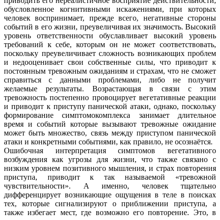
приводить его нереалистичное восприятие действительности,
обусловленное когнитивными искажениями, при которых
человек воспринимает, прежде всего, негативные стороны
событий в его жизни, преувеличивая их значимость. Высокий
уровень ответственности обуславливает высокий уровень
требований к себе, которым он не может соответствовать,
поскольку преувеличивает сложность возникающих проблем
и недооценивает свои собственные силы, что приводит к
постоянным тревожным ожиданиям и страхам, что не сможет
справиться с данными проблемами, либо не получит
желаемые результаты. Возрастающая в связи с этим
тревожность постепенно провоцирует вегетативные реакции
и приводит к приступу панической атаки, однако, поскольку
формирование симптомокомплекса занимает длительное
время и событий которые вызывают тревожные ожидание
может быть множество, связь между приступом панической
атаки и конкретными событиями, как правило, не осознаётся.
Ошибочная интерпретация симптомов вегетативного
возбуждения как угрозы для жизни, что также связано с
низким уровнем позитивного мышления, и страх повторения
приступа, приводит к так называемой «тревожной
чувствительности». А именно, человек тщательно
дифференцирует возникающие ощущения в теле в поисках
тех, которые сигнализируют о приближении приступа, а
также избегает мест, где возможно его повторение. Это, в