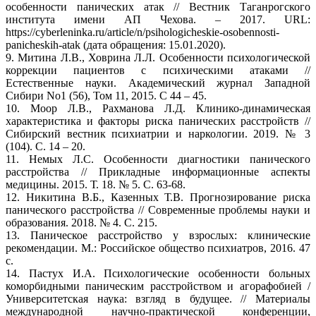
особенности панических атак // Вестник Таганрогского
института имени АП Чехова. – 2017. URL:
https://cyberleninka.ru/article/n/psihologicheskie-osobennosti-
panicheskih-atak (дата обращения: 15.01.2020).
9. Митина Л.В., Ховрина Л.Л. Особенности психологической
коррекции пациентов с психическими атаками //
Естественные науки. Академический журнал Западной
Сибири No1 (56), Том 11, 2015. С 44 – 45.
10. Моор Л.В., Рахманова Л.Д. Клинико-динамическая
характеристика и факторы риска панических расстройств //
Сибирский вестник психиатрии и наркологии. 2019. № 3
(104). С. 14 – 20.
11. Немых Л.С. Особенности диагностики панического
расстройства // Прикладные информационные аспекты
медицины. 2015. Т. 18. № 5. С. 63-68.
12. Никитина В.Б., Казенных Т.В. Прогнозирование риска
панического расстройства // Современные проблемы науки и
образования. 2018. № 4. С. 215.
13. Паническое расстройство у взрослых: клинические
рекомендации. М.: Российское общество психиатров, 2016. 47
с.
14. Пастух И.А. Психологические особенности больных
коморбидными паническим расстройством и агорафобией /
Университетская наука: взгляд в будущее. // Материалы
международной научно-практической конференции,