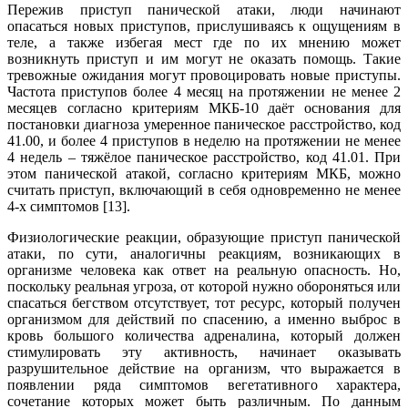
Пережив приступ панической атаки, люди начинают
опасаться новых приступов, прислушиваясь к ощущениям в
теле, а также избегая мест где по их мнению может
возникнуть приступ и им могут не оказать помощь. Такие
тревожные ожидания могут провоцировать новые приступы.
Частота приступов более 4 месяц на протяжении не менее 2
месяцев согласно критериям МКБ-10 даёт основания для
постановки диагноза умеренное паническое расстройство, код
41.00, и более 4 приступов в неделю на протяжении не менее
4 недель – тяжёлое паническое расстройство, код 41.01. При
этом панической атакой, согласно критериям МКБ, можно
считать приступ, включающий в себя одновременно не менее
4-х симптомов [13].
Физиологические реакции, образующие приступ панической
атаки, по сути, аналогичны реакциям, возникающих в
организме человека как ответ на реальную опасность. Но,
поскольку реальная угроза, от которой нужно обороняться или
спасаться бегством отсутствует, тот ресурс, который получен
организмом для действий по спасению, а именно выброс в
кровь большого количества адреналина, который должен
стимулировать эту активность, начинает оказывать
разрушительное действие на организм, что выражается в
появлении ряда симптомов вегетативного характера,
сочетание которых может быть различным. По данным