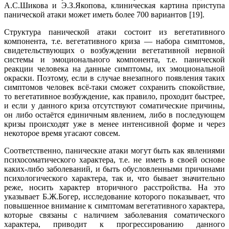
А.С.Шикова и Э.З.Якопова, клиническая картина приступа
панической атаки может иметь более 700 вариантов [19].
Структура панической атаки состоит из вегетативного
компонента, т.е. вегетативного криза — набора симптомов,
свидетельствующих о возбуждении вегетативной нервной
системы и эмоционального компонента, т.е. панической
реакции человека на данные симптомы, их эмоциональной
окраски. Поэтому, если в случае внезапного появления таких
симптомов человек всё-таки сможет сохранить спокойствие,
то вегетативное возбуждение, как правило, проходит быстрее,
и если у данного криза отсутствуют соматические причины,
он либо остаётся единичным явлением, либо в последующем
кризы происходят уже в менее интенсивной форме и через
некоторое время угасают совсем.
Соответственно, панические атаки могут быть как явлениями
психосоматического характера, т.е. не иметь в своей основе
каких-либо заболеваний, и быть обусловленными причинами
психологического характера, так и, что бывает значительно
реже, носить характер вторичного расстройства. На это
указывает Б.Ж.Богер, исследование которого показывает, что
повышенное внимание к симптомам вегетативного характера,
которые связаны с наличием заболевания соматического
характера, приводит к прогрессированию данного