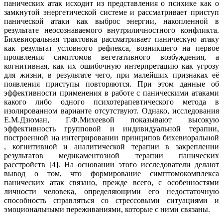
панических атак исходит из представления о психике как о
замкнутой энергетической системе и рассматривает приступ
панической атаки как выброс энергии, накопленной в
результате неосознаваемого внутриличностного конфликта.
Бихевиоральная трактовка рассматривает паническую атаку
как результат условного рефлекса, возникшего на первое
проявления симптомов вегетативного возбуждения, а
когнитивная, как их ошибочную интерпретацию как угрозу
для жизни, в результате чего, при малейших признаках её
появления приступы повторяются. При этом данные об
эффективности применения в работе с паническими атаками
какого либо одного психотерапевтического метода в
изолированном варианте отсутствуют. Однако, исследования
Е.М.Дзюман, Г.Ф.Михеевой показывают высокую
эффективность групповой и индивидуальной терапии,
построенной на интегрировании принципов бихевиоральной
, когнитивной и аналитической терапии в закреплении
результатов медикаментозной терапии панических
расстройств [4]. На основании этого исследователи делают
вывод о том, что формирование симптомокомплекса
панических атак связано, прежде всего, с особенностями
личности человека, определяющими его недостаточную
способность справляться со стрессовыми ситуациями и
эмоциональными переживаниями, которые с ними связаны.