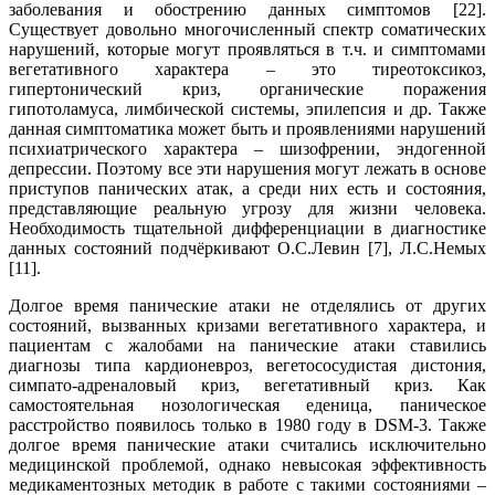
заболевания и обострению данных симптомов [22].
Существует довольно многочисленный спектр соматических
нарушений, которые могут проявляться в т.ч. и симптомами
вегетативного характера – это тиреотоксикоз,
гипертонический криз, органические поражения
гипотоламуса, лимбической системы, эпилепсия и др. Также
данная симптоматика может быть и проявлениями нарушений
психиатрического характера – шизофрении, эндогенной
депрессии. Поэтому все эти нарушения могут лежать в основе
приступов панических атак, а среди них есть и состояния,
представляющие реальную угрозу для жизни человека.
Необходимость тщательной дифференциации в диагностике
данных состояний подчёркивают О.С.Левин [7], Л.С.Немых
[11].
Долгое время панические атаки не отделялись от других
состояний, вызванных кризами вегетативного характера, и
пациентам с жалобами на панические атаки ставились
диагнозы типа кардионевроз, вегетососудистая дистония,
симпато-адреналовый криз, вегетативный криз. Как
самостоятельная нозологическая еденица, паническое
расстройство появилось только в 1980 году в DSM-3. Также
долгое время панические атаки считались исключительно
медицинской проблемой, однако невысокая эффективность
медикаментозных методик в работе с такими состояниями –