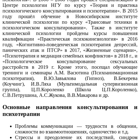
Центре психологии НГУ по курсу «Теория и практика
психологического консультирования и психотерапии». В 2015
году прошёл обучение в Новосибирском институте
клинической психологии по курсу «Трансовые техники в
психологическом консультировании». Также в институте
клинической психологии пройдены курсы повышения
квалификации «Практическая психокинезиология» в 2016
году, «Когнитивно-поведенческая психотерапия депрессий,
панических атак и ПТСР» в 2017, «Жизненные сценарии»,
«Психотерапия и медиация семейных конфликтов» в 2018 г., и
«Психологическое консультирование сексуальных
расстройств в 2019 г. Кроме этого, посещал обучающие
тренинги и семинары А.М. Васютина (Психоанимационная
психотерапия), В.Ю.Завьялова (Гипноз), В.Бекерева
(Коучинг), И.В.Ляха (Мультимодальная супервизионная
группа), Ц.П.Короленко (Школа Ц.П.Короленко),
С.В.Петрушина, А.С.Жукова, В.В.Макарова и др.
Основные направления консультирования и
психотерапии
Проблемы коммуникации — трудности в общении,
сложности во взаимоотношениях, одиночество и т.д.
Стрессы и преодоление их последствий, синдром