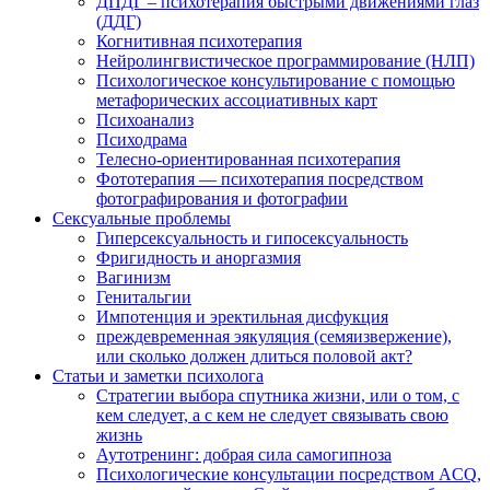
ДПДГ – психотерапия быстрыми движениями глаз
(ДДГ)
Когнитивная психотерапия
Нейролингвистическое программирование (НЛП)
Психологическое консультирование с помощью
метафорических ассоциативных карт
Психоанализ
Психодрама
Телесно-ориентированная психотерапия
Фототерапия — психотерапия посредством
фотографирования и фотографии
Сексуальные проблемы
Гиперсексуальность и гипосексуальность
Фригидность и аноргазмия
Вагинизм
Генитальгии
Импотенция и эректильная дисфукция
преждевременная эякуляция (семяизвержение),
или сколько должен длиться половой акт?
Статьи и заметки психолога
Стратегии выбора спутника жизни, или о том, с
кем следует, а с кем не следует связывать свою
жизнь
Аутотренинг: добрая сила самогипноза
Психологические консультации посредством ACQ,