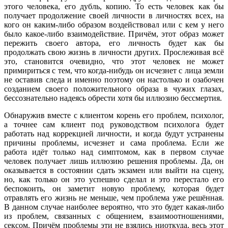
этого человека, его дубль, копию. То есть человек как бы
получает продолжение своей личности в личностях всех, на
кого он каким-либо образом воздействовал или с кем у него
было какое-либо взаимодействие. Причём, этот образ может
пережить своего автора, его личность будет как бы
продолжать свою жизнь в личности других. Прослеживая всё
это, становится очевидно, что этот человек не может
примириться с тем, что когда-нибудь он исчезнет с лица земли
не оставив следа и именно поэтому он настолько и озабочен
созданием своего положительного образа в чужих глазах,
бессознательно надеясь обрести хотя бы иллюзию бессмертия.
Обнаружив вместе с клиентом корень его проблем, психолог,
а точнее сам клиент под руководством психолога будет
работать над коррекцией личности, и когда будут устранены
причины проблемы, исчезнет и сама проблема. Если же
работа идёт только над симптомом, как в первом случае
человек получает лишь иллюзию решения проблемы. Да, он
оказывается в состоянии сдать экзамен или выйти на сцену,
но, как только он это успешно сделал и это перестало его
беспокоить, он заметит новую проблему, которая будет
отравлять его жизнь не меньше, чем проблема уже решённая.
В данном случае наиболее вероятно, что это будет какая-либо
из проблем, связанных с общением, взаимоотношениями,
сексом. Причём проблемы эти не взялись ниоткуда, весь этот