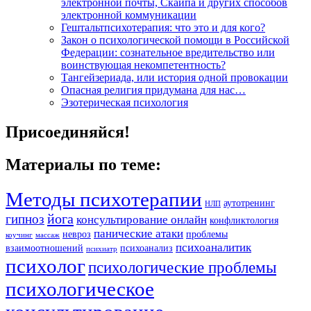
электронной почты, Скайпа и других способов
электронной коммуникации
Гештальтпсихотерапия: что это и для кого?
Закон о психологической помощи в Российской
Федерации: сознательное вредительство или
воинствующая некомпетентность?
Тангейзериада, или история одной провокации
Опасная религия придумана для нас…
Эзотерическая психология
Присоединяйся!
Материалы по теме:
Методы психотерапии
аутотренинг
НЛП
йога
гипноз
консультирование онлайн
конфликтология
панические атаки
невроз
проблемы
коучинг
массаж
психоаналитик
взаимоотношений
психоанализ
психиатр
психолог
психологические проблемы
психологическое