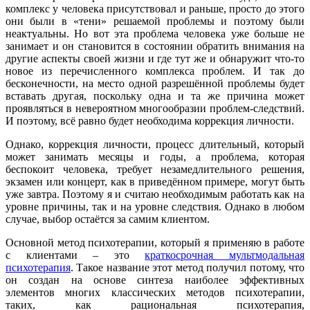
комплекс у человека присутствовал и раньше, просто до этого
они были в «тени» решаемой проблемы и поэтому были
неактуальны. Но вот эта проблема человека уже больше не
занимает и он становится в состоянии обратить внимания на
другие аспекты своей жизни и где тут же и обнаружит что-то
новое из перечисленного комплекса проблем. И так до
бесконечности, на место одной разрешённой проблемы будет
вставать другая, поскольку одна и та же причина может
проявляться в невероятном многообразии проблем-следствий.
И поэтому, всё равно будет необходима коррекция личности.
Однако, коррекция личности, процесс длительный, который
может занимать месяцы и годы, а проблема, которая
беспокоит человека, требует незамедлительного решения,
экзамен или концерт, как в приведённом примере, могут быть
уже завтра. Поэтому я и считаю необходимым работать как на
уровне причины, так и на уровне следствия. Однако в любом
случае, выбор остаётся за самим клиентом.
Основной метод психотерапии, который я применяю в работе
с клиентами – это
краткосрочная мультмодальная
психотерапия
. Такое название этот метод получил потому, что
он создан на основе синтеза наиболее эффективных
элементов многих классических методов психотерапии,
таких, как рациональная психотерапия,