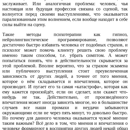
заслуживает. Или аналогичная проблема: человек, чья
настоящая или будущая профессия связана со сценой, так
волнуется перед своими выступлениями, что оказывается
парализованным этим волнением, если вообще находит в себе
силы выйти на сцену.
Такие методы психотерапии как гипноз,
нейролингвистическое программирование, позволяют
достаточно быстро избавить человека от подобных страхов, и
психолог может помочь клиенту решить свою проблему
именно таким способом, т.е. убрать симптом. А может
попытаться понять, что в действительности скрывается за
этой проблемой. Вполне вероятно, что за страхом экзамена
или публичного выступления стоит преувеличенная
зависимость от других людей, а точнее от того мнения,
которое о нём складывается и впечатления, которое он
производит. И пугает его та самая «катастрофа», которая как
ему кажется произойдёт, если он сделает, или скажет что-
нибудь не так. Действительно, от произведённого
впечатления может иногда зависеть многое, но в большинстве
случаев все наши промахи и неудачи забываются
окружающими если не через пять минут, то довольно быстро.
Но почему для данного человека оказывается чужоё мнение
таким важным? Всё дело в том, что мнения и впечатления о
человеке формируют в восприятии других людей некий образ