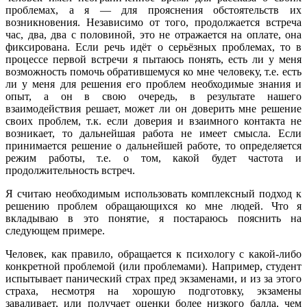
проблемах, а я — для прояснения обстоятельств их
возникновения. Независимо от того, продолжается встреча
час, два, два с половиной, это не отражается на оплате, она
фиксирована. Если речь идёт о серьёзных проблемах, то
в
процессе первой встречи я пытаюсь понять, есть ли у меня
возможность помочь обратившемуся ко мне человеку, т.е. есть
ли у меня для решения его проблем необходимые знания и
опыт, а он в свою очередь, в результате нашего
взаимодействия решает, может ли он доверить мне решение
своих проблем, т.к. если доверия и взаимного контакта не
возникает, то дальнейшая работа не имеет смысла. Если
принимается решение о дальнейшей работе, то определяется
режим работы, т.е. о том, какой будет частота и
продолжительность встреч.
Я считаю необходимым использовать комплексный подход к
решению проблем обращающихся ко мне людей. Что я
вкладываю в это понятие, я постараюсь пояснить на
следующем примере.
Человек, как правило, обращается к психологу с какой-либо
конкретной проблемой (или проблемами). Например, студент
испытывает панический страх пред экзаменами, и из за этого
страха, несмотря на хорошую подготовку, экзамены
заваливает, или получает оценки более низкого балла, чем