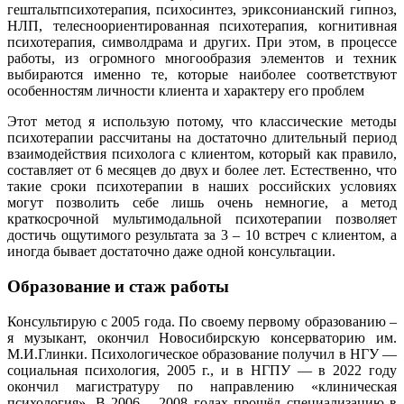
гештальтпсихотерапия, психосинтез, эриксонианский гипноз,
НЛП, телесноориентированная психотерапия, когнитивная
психотерапия, символдрама и других. При этом, в процессе
работы, из огромного многообразия элементов и техник
выбираются именно те, которые наиболее соответствуют
особенностям личности клиента и характеру его проблем
Этот метод я использую потому, что классические методы
психотерапии рассчитаны на достаточно длительный период
взаимодействия психолога с клиентом, который как правило,
составляет от 6 месяцев до двух и более лет. Естественно, что
такие сроки психотерапии в наших российских условиях
могут позволить себе лишь очень немногие, а метод
краткосрочной мультимодальной психотерапии позволяет
достичь ощутимого результата за 3 – 10 встреч с клиентом, а
иногда бывает достаточно даже одной консультации.
Образование и стаж работы
Консультирую с 2005 года. По своему первому образованию –
я музыкант, окончил Новосибирскую консерваторию им.
М.И.Глинки. Психологическое образование получил в НГУ —
социальная психология, 2005 г., и в НГПУ — в 2022 году
окончил магистратуру по направлению «клиническая
психология». В 2006 – 2008 годах прошёл специализацию в